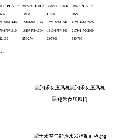
80V/3PH/50HZ
380V/3PH/50HZ
380V/3PH/50HZ
380V/3PH/50HZ
N32
DN50
DN50
DN90
20*820*1146
1570*820*1146
1570*820*1346
2175*1070*2090
70*870*1310
1610*875*1300
1610*875*1500
2175*1170*2090
22/130
250/270
280/300
680/700
知。