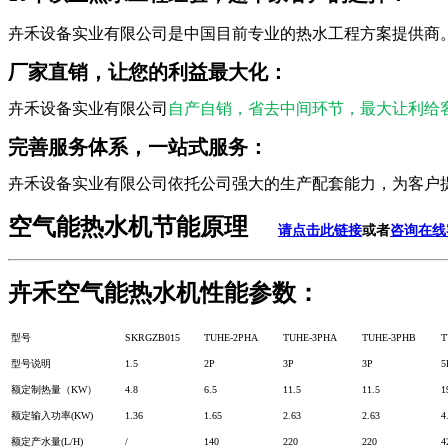
卉禾设备实业有限公司是中国目前专业的热水工程方案提供商
厂家直销，让您的利益最大化：
卉禾设备实业有限公司
自产自销，省去中间环节，最大让利给
完善服务体系，一站式服务：
卉禾设备实业有限公司依托公司强大的生产配套能力，为客户
空气能热水机节能原理
请点击此链接
或者
咨询在线
卉禾空气能热水机性能参数：
型号
SKRGZB015
TUHE-2PHA
TUHE-3PHA
TUHE-3PHB
T
型号说明
1.5
2P
3P
3P
5
额定制热量（KW）
4.8
6.5
11.5
11.5
1
额定输入功率(KW)
1.36
1.65
2.63
2.63
4
额定产水量(L/H)
/
140
220
220
4