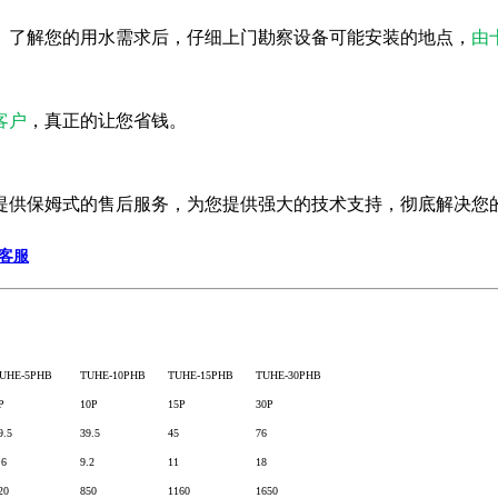
。了解您的用水需求后，仔细上门勘察设备可能安装的地点，
由
客户
，真正的让您省钱。
提供保姆式的售后服务，为您提供强大的技术支持，彻底解决您
客服
UHE-5PHB
TUHE-10PHB
TUHE-15PHB
TUHE-30PHB
P
10P
15P
30P
9.5
39.5
45
76
.6
9.2
11
18
20
850
1160
1650