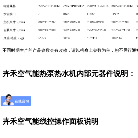
电源规格
220V/1PH/50HZ
220V/1PH/50HZ
220V/1PH/50HZ
380V/3PH/50HZ
3
水管接口
/
DN25
DN32
DN32
D
主机尺寸（mm)
888*410*592
936*330*550
700*670*990
700*670*990
8
包装尺寸（mm)
900*430*600
960*360*550
775*745*1150
775*745*1150
8
净重/毛重（kg)
51/53
50/56
107/114
107/114
1
不同时期生产的产品参数会有改动，请以机身上参数为主，恕不另行通
卉禾空气能热泵热水机内部元器件说明：
卉禾空气能线控操作面板说明