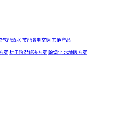
空气能热水
节能省电空调
其他产品
方案
烘干除湿解决方案
除烟尘 水地暖方案